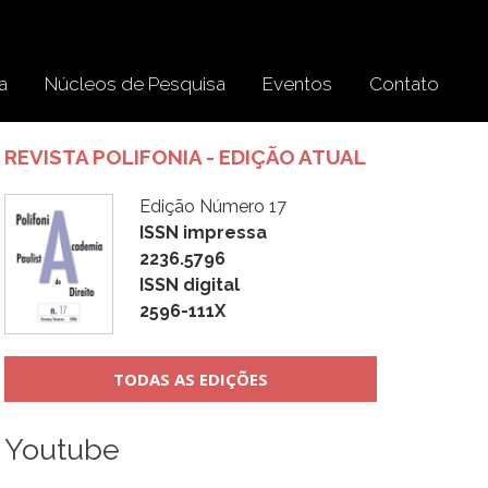
a
Núcleos de Pesquisa
Eventos
Contato
REVISTA POLIFONIA - EDIÇÃO ATUAL
Edição Número 17
ISSN impressa
2236.5796
ISSN digital
2596-111X
TODAS AS EDIÇÕES
Youtube