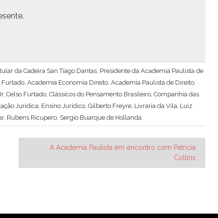
esente.
 Titular da Cadeira San Tiago Dantas, Presidente da Academia Paulista de
 Furtado
,
Academia Economia Direito
,
Academia Paulista de Direito
,
Jr
,
Celso Furtado
,
Clássicos do Pensamento Brasileiro
,
Companhia das
ação Jurídica
,
Ensino Jurídico
,
Gilberto Freyre
,
Livraria da Vila
,
Luiz
ar
,
Rubens Ricupero
,
Sergio Buarque de Hollanda
A Academia Paulista em encontro com Patricia
Collins