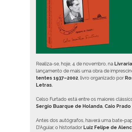
Real­iza-se, hoje, 4 de novem­bro, na
Livraria
lança­men­to de mais uma obra de impre­scindí
tentes 1937–2002
, livro orga­ni­za­do por
Ro
Letras
.
Cel­so Fur­ta­do está entre os maiores clás­si­
Ser­gio Buar­que de Holan­da
,
Caio Pra­do 
Antes dos autó­grafos, haverá uma bate-papo co
D’Aguiar, o his­to­ri­ador
Luiz Felipe de Alen­c