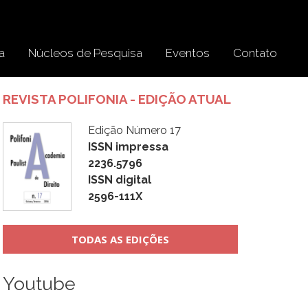
a
Núcleos de Pesquisa
Eventos
Contato
REVISTA POLIFONIA - EDIÇÃO ATUAL
Edição Número 17
ISSN impressa
2236.5796
ISSN digital
2596-111X
TODAS AS EDIÇÕES
Youtube