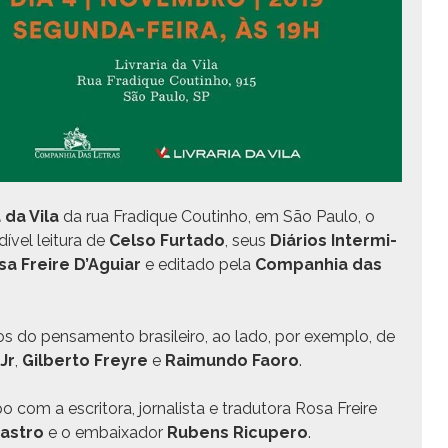
 da Vila
da rua Fradique Coutin­ho, em São Paulo, o
v­el leitu­ra de
Cel­so Fur­ta­do
, seus
Diários Inter­mi­
sa Freire D’Aguiar
e edi­ta­do pela
Com­pan­hia das
cos do pen­sa­men­to brasileiro, ao lado, por exem­p­lo, de
Jr
,
Gilber­to Freyre
e
Raimun­do Faoro
.
m a escrito­ra, jor­nal­ista e tradu­to­ra Rosa Freire
as­tro
e o embaix­ador
Rubens Ricu­pero
.