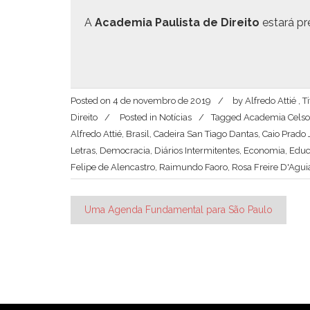
A
Acad­e­mia Paulista de Dire­ito
estará pr
Posted on
4 de novembro de 2019
by
Alfredo Attié ,
Direito
Posted in
Notícias
Tagged
Academia Celso
Alfredo Attié
,
Brasil
,
Cadeira San Tiago Dantas
,
Caio Prado 
Letras
,
Democracia
,
Diários Intermitentes
,
Economia
,
Educ
Felipe de Alencastro
,
Raimundo Faoro
,
Rosa Freire D'Agui
Navegação
Uma Agenda Fundamental para São Paulo
de
Post