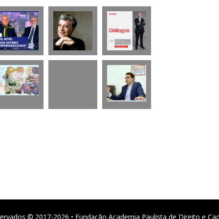
ervados © 2017-2026 • Fundação Academia Paulista de Direito e Ca