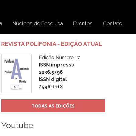
a
Núcleos de Pesquisa
Eventos
Contato
REVISTA POLIFONIA - EDIÇÃO ATUAL
Edição Número 17
ISSN impressa
2236.5796
ISSN digital
2596-111X
TODAS AS EDIÇÕES
Youtube