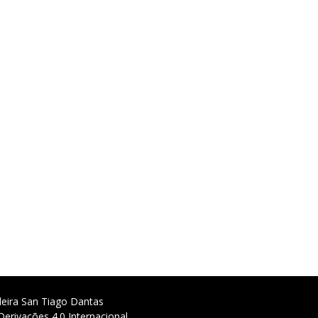
deira San Tiago Dantas
erivações 4.0 Internacional