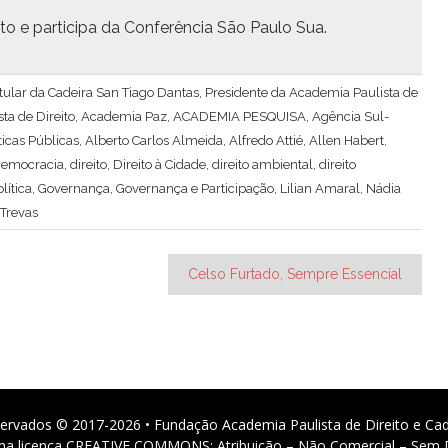
o e par­tic­i­pa da Con­fer­ên­cia São Paulo Sua.
 Titular da Cadeira San Tiago Dantas, Presidente da Academia Paulista de
ta de Direito
,
Academia Paz
,
ACADEMIA PESQUISA
,
Agência Sul-
ticas Públicas
,
Alberto Carlos Almeida
,
Alfredo Attié
,
Allen Habert
,
emocracia
,
direito
,
Direito à Cidade
,
direito ambiental
,
direito
lítica
,
Governança
,
Governança e Participação
,
Lilian Amaral
,
Nádia
 Trevas
Celso Furtado, Sempre Essencial
ervados © 2017-2026 • Fundação Academia Paulista de Direito e Ca
 uma licença CREATIVE COMMONS: Atribuição – Não Comercial – Sem D