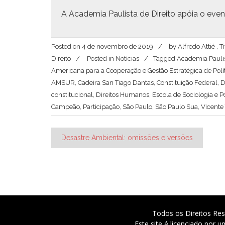
A Acad­e­mia Paulista de Dire­ito apóia o even­t
Posted on
4 de novembro de 2019
by
Alfredo Attié ,
Direito
Posted in
Notícias
Tagged
Academia Paulis
Americana para a Cooperação e Gestão Estratégica de Polí
AMSUR
,
Cadeira San Tiago Dantas
,
Constituição Federal
,
D
constitucional
,
Direitos Humanos
,
Escola de Sociologia e Po
Campeão
,
Participação
,
São Paulo
,
São Paulo Sua
,
Vicente
Navegação
Desastre Ambiental: omissões e versões
de
Post
Todos os Direitos Res
Este site é licenciado por