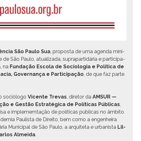
­ên­cia São Paulo Sua
, pro­pos­ta de uma agen­da mín­i­
 São Paulo, atu­al­iza­da, supra­partidária e par­tic­i­pa­
9, na
Fun­dação Esco­la de Soci­olo­gia e Políti­ca de
cia, Gov­er­nança e Par­tic­i­pação
, de que faz parte
o sociól­o­go
Vicente Trevas
, dire­tor da
AMSUR —
ção e Gestão Estratég­i­ca de Políti­cas Públi­cas
,
isa e imple­mem­tação de políti­cas públi­cas no âmbito
d­e­mia Paulista de Dire­ito, bem como a engen­heira
ária Munic­i­pal de São Paulo, a arquite­ta e urban­ista
Lil­
ar­los Almei­da
.