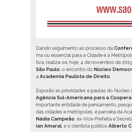
Dan­do segui­men­to ao proces­so da
Con­fer
ma ou essen­cial para a Cidade e a Metró­pole de
ti­va, real­iza-se, hoje, 4 de novem­bro de 201
São Paulo
, o encon­tro do
Núcleo Democ­ra­
a
Acad­e­mia Paulista de Dire­ito
.
Exporão as pri­or­i­dades e pau­tas do Núcleo 
Agên­cia Sul-Amer­i­cana para a Coop­er­a
impor­tante enti­dade de pen­sa­men­to, pesqu
das cidades e metrópoles, e par­ceira da Aca
Nádia Campeão
, ex-Vice-Prefei­ta e Secret
ian Ama­r­al
, e o cien­tista políti­co
Alber­to C