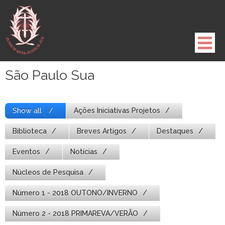
Pule
para
o
conteúdo
São Paulo Sua
Show all
Ações Iniciativas Projetos
Biblioteca
Breves Artigos
Destaques
Eventos
Notícias
Núcleos de Pesquisa
Número 1 - 2018 OUTONO/INVERNO
Número 2 - 2018 PRIMAREVA/VERÃO