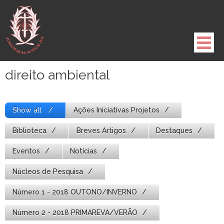
Pule
para
o
conteúdo
direito ambiental
Show all
Ações Iniciativas Projetos
Biblioteca
Breves Artigos
Destaques
Eventos
Notícias
Núcleos de Pesquisa
Número 1 - 2018 OUTONO/INVERNO
Número 2 - 2018 PRIMAREVA/VERÃO