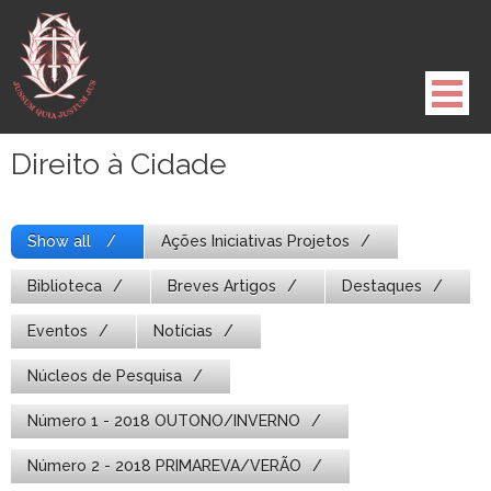
Pule
para
o
conteúdo
Direito à Cidade
Show all
Ações Iniciativas Projetos
Biblioteca
Breves Artigos
Destaques
Eventos
Notícias
Núcleos de Pesquisa
Número 1 - 2018 OUTONO/INVERNO
Número 2 - 2018 PRIMAREVA/VERÃO