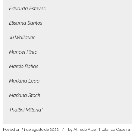
Eduar­da Esteves
Elisama San­tos
Ju Wal­lauer
Manoel Pin­to
Mar­cio Ballas
Mar­i­ana Leão
Mar­i­ana Stock
Thalli­ni Mil­lena
”
Posted on
31 de agosto de 2022
by
Alfredo Attié , Titular da Cadeira