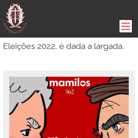
Pule
para
o
conteúdo
Eleições 2022, é dada a largada.