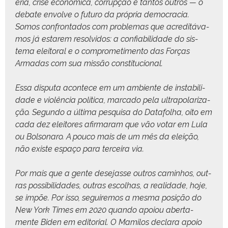
éria, crise econômi­ca, cor­rupção e tan­tos out­ros — o
debate envolve o futuro da própria democ­ra­cia.
Somos con­fronta­dos com prob­le­mas que acred­itá­va­
mos já estarem resolvi­dos: a con­fi­a­bil­i­dade do sis­
tema eleitoral e o com­pro­me­ti­men­to das Forças
Armadas com sua mis­são constitucional.
Essa dis­pu­ta acon­tece em um ambi­ente de insta­bil­i­
dade e vio­lên­cia políti­ca, mar­ca­do pela ultra­p­o­lar­iza­
ção. Segun­do a últi­ma pesquisa do Datafol­ha, oito em
cada dez eleitores afir­maram que vão votar em Lula
ou Bol­sonaro. A pouco mais de um mês da eleição,
não existe espaço para ter­ceira via.
Por mais que a gente dese­jasse out­ros cam­in­hos, out­
ras pos­si­bil­i­dades, out­ras escol­has, a real­i­dade, hoje,
se impõe. Por isso, seguire­mos a mes­ma posição do
New York Times em 2020 quan­do apoiou aber­ta­
mente Biden em edi­to­r­i­al. O Mami­los declara apoio