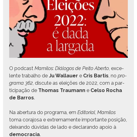
O pod­cast
Mami­los: Diál­o­gos de Peito Aber­to
, exce­
lente tra­bal­ho de
Ju Wal­lauer
e
Cris Bar­tis
, no
pro­
gra­ma 362
, dis­cute as eleições de 2022, com a par­
tic­i­pação de
Thomas Trau­mann
e
Cel­so Rocha
de Bar­ros
.
Na aber­tu­ra do pro­gra­ma, em
Edi­to­r­i­al
,
Mami­los
toma cora­josa e extrema­mente impor­tante posição,
deixan­do dúvi­das de lado e declaran­do apoio à
democ­ra­cia
.