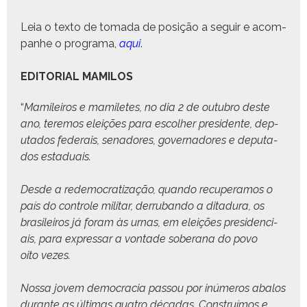
Leia o tex­to de toma­da de posição a seguir e acom­
pan­he o pro­gra­ma,
aqui
.
EDITORIAL MAMILOS
“
Mamileiros e mamiletes, no dia 2 de out­ubro deste
ano, ter­e­mos eleições para escol­her pres­i­dente, dep­
uta­dos fed­erais, senadores, gov­er­nadores e dep­uta­
dos estaduais.
Des­de a rede­moc­ra­ti­za­ção, quan­do recu­per­amos o
país do con­t­role mil­i­tar, der­ruban­do a ditadu­ra, os
brasileiros já foram às urnas, em eleições pres­i­den­ci­
ais, para expres­sar a von­tade sober­ana do povo
oito vezes.
Nos­sa jovem democ­ra­cia pas­sou por inúmeros aba­los
durante as últi­mas qua­tro décadas. Con­struí­mos e