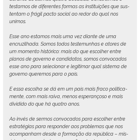
tes­ta­mos de difer­entes for­mas as insti­tu­ições que sus­
ten­tam o frágil pacto social ao redor do qual nos
unimos.
Esse ano esta­mos mais uma vez diante de uma
encruzil­ha­da. Somos todos teste­munhas e atores de
um momen­to históri­co: mais do que escol­her entre
planos de gov­er­no e can­didatos, somos con­vo­ca­dos
esse ano para sele­cionar e legit­i­mar qual sis­tema de
gov­er­no quer­e­mos para o país.
E essa escol­ha se dá em um país mais fra­co politi­ca­
mente, com mais rai­va, menos esper­ançoso e mais
divi­di­do do que há qua­tro anos.
Ao invés de ser­mos con­vo­ca­dos para escol­her entre
estraté­gias para respon­der aos prob­le­mas que nos
acom­pan­ham des­de a for­mação da repúbli­ca – mis­