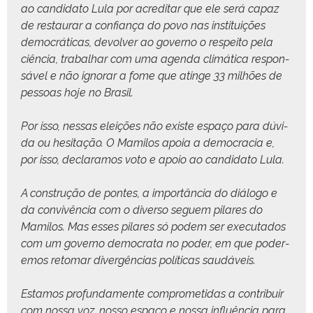
ao can­dida­to Lula por acred­i­tar que ele será capaz
de restau­rar a con­fi­ança do povo nas insti­tu­ições
democráti­cas, devolver ao gov­er­no o respeito pela
ciên­cia, tra­bal­har com uma agen­da climáti­ca respon­
sáv­el e não igno­rar a fome que atinge 33 mil­hões de
pes­soas hoje no Brasil.
Por isso, nes­sas eleições não existe espaço para dúvi­
da ou hes­i­tação. O Mami­los apoia a democ­ra­cia e,
por isso, declar­amos voto e apoio ao can­dida­to Lula.
A con­strução de pontes, a importân­cia do diál­o­go e
da con­vivên­cia com o diver­so seguem pilares do
Mami­los. Mas ess­es pilares só podem ser exe­cu­ta­dos
com um gov­er­no democ­ra­ta no poder, em que poder­
e­mos retomar divergên­cias políti­cas saudáveis.
Esta­mos pro­fun­da­mente com­pro­meti­das a con­tribuir
com nos­sa voz, nos­so espaço e nos­sa influên­cia para