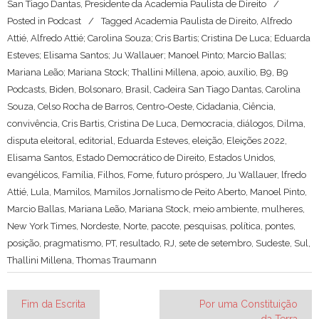
San Tiago Dantas, Presidente da Academia Paulista de Direito
Posted in
Podcast
Tagged
Academia Paulista de Direito
,
Alfredo
Attié
,
Alfredo Attié; Carolina Souza; Cris Bartis; Cristina De Luca; Eduarda
Esteves; Elisama Santos; Ju Wallauer; Manoel Pinto; Marcio Ballas;
Mariana Leão; Mariana Stock; Thallini Millena
,
apoio
,
auxílio
,
B9
,
B9
Podcasts
,
Biden
,
Bolsonaro
,
Brasil
,
Cadeira San Tiago Dantas
,
Carolina
Souza
,
Celso Rocha de Barros
,
Centro-Oeste
,
Cidadania
,
Ciência
,
convivência
,
Cris Bartis
,
Cristina De Luca
,
Democracia
,
diálogos
,
Dilma
,
disputa eleitoral
,
editorial
,
Eduarda Esteves
,
eleição
,
Eleições 2022
,
Elisama Santos
,
Estado Democrático de Direito
,
Estados Unidos
,
evangélicos
,
Família
,
Filhos
,
Fome
,
futuro próspero
,
Ju Wallauer
,
lfredo
Attié
,
Lula
,
Mamilos
,
Mamilos Jornalismo de Peito Aberto
,
Manoel Pinto
,
Marcio Ballas
,
Mariana Leão
,
Mariana Stock
,
meio ambiente
,
mulheres
,
New York Times
,
Nordeste
,
Norte
,
pacote
,
pesquisas
,
política
,
pontes
,
posição
,
pragmatismo
,
PT
,
resultado
,
RJ
,
sete de setembro
,
Sudeste
,
Sul
,
Thallini Millena
,
Thomas Traumann
Navegação
Fim da Escrita
Por uma Constituição