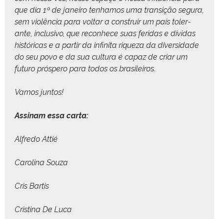
que dia 1º de janeiro ten­hamos uma tran­sição segu­ra,
sem vio­lên­cia para voltar a con­stru­ir um país tol­er­
ante, inclu­si­vo, que recon­hece suas feri­das e dívi­das
históri­c­as e a par­tir da infini­ta riqueza da diver­si­dade
do seu povo e da sua cul­tura é capaz de cri­ar um
futuro próspero para todos os brasileiros.
Vamos jun­tos!
Assi­nam essa carta:
Alfre­do Attié
Car­oli­na Souza
Cris Bar­tis
Cristi­na De Luca