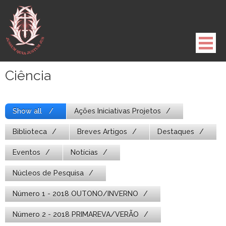
Pule
para
o
conteúdo
Ciência
Show all
Ações Iniciativas Projetos
Biblioteca
Breves Artigos
Destaques
Eventos
Notícias
Núcleos de Pesquisa
Número 1 - 2018 OUTONO/INVERNO
Número 2 - 2018 PRIMAREVA/VERÃO