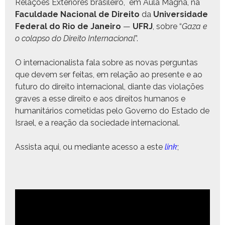
Relações Exte­ri­ores brasileiro, em Aula Magna, na
Fac­ul­dade Nacional de Dire­ito
da
Uni­ver­si­dade
Fed­er­al do Rio de Janeiro
—
UFRJ
, sobre “
Gaza e
o colap­so do Dire­ito Inter­na­cional
”.
O inter­na­cional­ista fala sobre as novas per­gun­tas
que devem ser feitas, em relação ao pre­sente e ao
futuro do dire­ito inter­na­cional, diante das vio­lações
graves a esse dire­ito e aos dire­itos humanos e
human­itários cometi­das pelo Gov­er­no do Esta­do de
Israel, e a reação da sociedade internacional.
Assista aqui, ou medi­ante aces­so a este
link
;