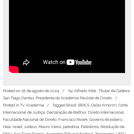
Posted on
18 de agosto de 2024
by
Alfredo Attié , Titular da Cadeira
San Tiago Dantas, Presidente da Academia Paulista de Direito
Posted in
TV Academia
Tagged
Brasil
,
BRICS
,
Celso Amorim
,
Corte
Internacional de Justiça
,
Declaração de Balfour
,
Direito Internacional
,
Faculdade Nacional de Direito
,
Francisco Rezek
,
Governo Brasileiro
,
Haia
,
Israel
,
Judeus
,
Mauro Vieira
,
palestina
,
Palestinos
,
Resolução da
ONU
,
San Tiago Dantas
,
Supremo Tribunal Federal
,
Terrorismo
,
UFRJ
,