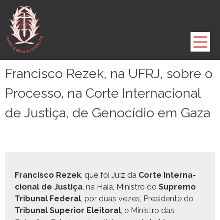
Pule
para
o
conteúdo
Francisco Rezek, na UFRJ, sobre o
Processo, na Corte Internacional
de Justiça, de Genocídio em Gaza
Fran­cis­co Rezek
, que foi Juiz da
Corte Inter­na­
cional de Justiça
, na Haia, Min­istro do
Supre­mo
Tri­bunal Fed­er­al
, por duas vezes, Pres­i­dente do
Tri­bunal Supe­ri­or Eleitoral
, e Min­istro das