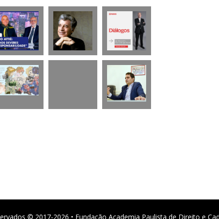
ervados © 2017-2026 • Fundação Academia Paulista de Direito e Ca