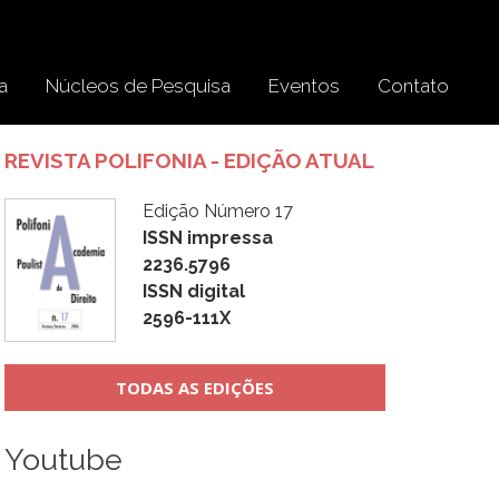
a
Núcleos de Pesquisa
Eventos
Contato
REVISTA POLIFONIA - EDIÇÃO ATUAL
Edição Número 17
ISSN impressa
2236.5796
ISSN digital
2596-111X
TODAS AS EDIÇÕES
Youtube