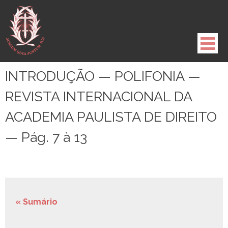
Pule
para
o
conteúdo
INTRODUÇÃO — POLIFONIA —
REVISTA INTERNACIONAL DA
ACADEMIA PAULISTA DE DIREITO
— Pág. 7 à 13
« Sumário