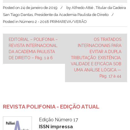
Posted on
24 de janeiro de 2019
by
Alfredo Attié , Titular da Cadeira
San Tiago Dantas, Presidente da Academia Paulista de Direito
Posted in
Número 2 - 2018 PRIMAREVA/VERÃO
Navegação
EDITORIAL – POLIFONIA –
OS TRATADOS
REVISTA INTERNACIONAL
INTERNACIONAIS PARA
de
DA ACADEMIA PAULISTA
EVITAR A DUPLA
Post
DE DIREITO – Pág. 1 à 6
TRIBUTAÇÃO: EXISTÊNCIA,
VALIDADE E EFICÁCIA SOB
UMA ANÁLISE LÓGICA —
Pág. 17 à 44
REVISTA POLIFONIA - EDIÇÃO ATUAL
Edição Número 17
ISSN impressa