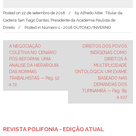
Posted on
22 de setembro de 2018
by
Alfredo Attié , Titular da
Cadeira San Tiago Dantas, Presidente da Academia Paulista de
Direito
Posted in
Número 1 - 2018 OUTONO/INVERNO
Navegação
A NEGOCIAÇÃO
DIREITOS DOS POVOS
COLETIVA NO CENÁRIO
INDÍGENAS COMO
de
PÓS-REFORMA: UMA
DIREITOS À
Post
ANÁLISE DA HIERARQUIA
MULTIPLICIDADE
DAS NORMAS
ONTOLÓGICA: UM EXAME
TRABALHISTAS — Pág. 52
BASEADO NAS
à 72
DEMANDAS DOS
TUPINAMBÁ — Pág. 89
à 107
REVISTA POLIFONIA - EDIÇÃO ATUAL