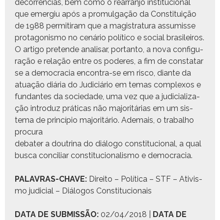
decor­rên­cias, bem como o rear­ran­jo insti­tu­cional
que emergiu após a pro­mul­gação da Con­sti­tu­ição
de 1988 per­mi­ti­ram que a mag­i­s­tratu­ra assumisse
pro­tag­o­nis­mo no cenário políti­co e social brasileiros.
O arti­go pre­tende anal­is­ar, por­tan­to, a nova con­fig­u­
ração e relação entre os poderes, a fim de con­statar
se a democ­ra­cia encon­tra-se em risco, diante da
atu­ação diária do Judi­ciário em temas com­plex­os e
fun­dantes da sociedade, uma vez que a judi­cial­iza­
ção intro­duz práti­cas não majoritárias em um sis­
tema de princí­pio majoritário. Ade­mais, o tra­bal­ho
procura
debater a dout­ri­na do diál­o­go con­sti­tu­cional, a qual
bus­ca con­cil­iar con­sti­tu­cional­is­mo e democracia.
PALAVRAS-CHAVE:
Dire­ito – Políti­ca – STF – Ativis­
mo judi­cial – Diál­o­gos Constitucionais
DATA DE SUBMISSÃO:
02/04/2018 |
DATA DE