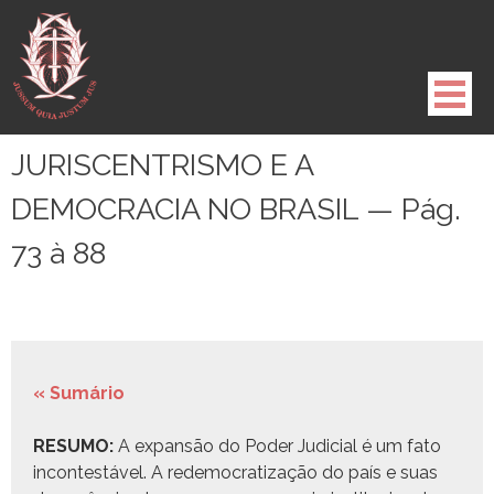
Pule
para
o
conteúdo
JURISCENTRISMO E A
DEMOCRACIA NO BRASIL — Pág.
73 à 88
« Sumário
RESUMO:
A expan­são do Poder Judi­cial é um fato
incon­testáv­el. A rede­moc­ra­ti­za­ção do país e suas