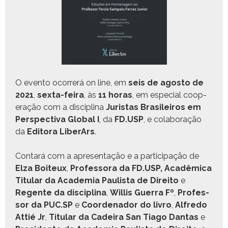
O even­to ocor­rerá on line, em
seis de agos­to de
2021
,
sex­ta-feira
, às
11 horas
,
em espe­cial coop­
er­ação com a dis­ci­plina
Juris­tas Brasileiro
s
em
Per­spec­ti­va Glob­al
I
, da
FD.USP
,
e colab­o­ração
da
Edi­to­ra Lib­er­Ars
.
Con­tará com a
apre­sen­tação e a par­tic­i­pação de
Elza Boi­teux
,
Pro­fes­so­ra da FD.USP, Acadêmi­ca
Tit­u­lar da Acad­e­mia Paulista de Dire­ito
e
Regente da dis­ci­plina
,
Willis Guer­ra
Fº
,
Pro­fes­
sor da PUC.SP
e
Coor­de­nador do livro
,
Alfre­do
Attié
Jr
,
Tit­u­lar da Cadeira San Tia­go Dan­tas
e