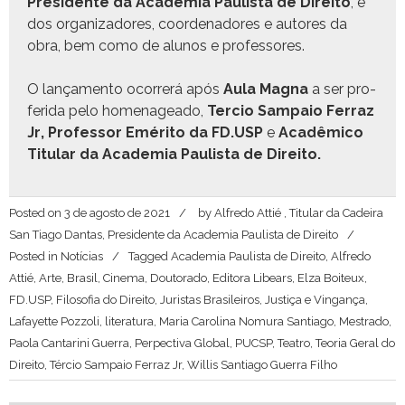
Pres­i­dente da Acad­e­mia Paulista de Dire­ito
,
e
dos
orga­ni­zadores
,
coor­de­nadores
e
autores da
obra
, bem como de alunos e professores.
O lança­men­to ocor­rerá após
Aula Magna
a ser pro­
feri­da pelo hom­e­nagea­do,
Ter­cio Sam­paio Fer­raz
Jr
, Pro­fes­sor Eméri­to da FD.USP
e
Acadêmi­co
Tit­u­lar da Acad­e­mia Paulista de Direito.
Posted on
3 de agosto de 2021
by
Alfredo Attié , Titular da Cadeira
San Tiago Dantas, Presidente da Academia Paulista de Direito
Posted in
Notícias
Tagged
Academia Paulista de Direito
,
Alfredo
Attié
,
Arte
,
Brasil
,
Cinema
,
Doutorado
,
Editora Libears
,
Elza Boiteux
,
FD.USP
,
Filosofia do Direito
,
Juristas Brasileiros
,
Justiça e Vingança
,
Lafayette Pozzoli
,
literatura
,
Maria Carolina Nomura Santiago
,
Mestrado
,
Paola Cantarini Guerra
,
Perpectiva Global
,
PUCSP
,
Teatro
,
Teoria Geral do
Direito
,
Tércio Sampaio Ferraz Jr
,
Willis Santiago Guerra Filho