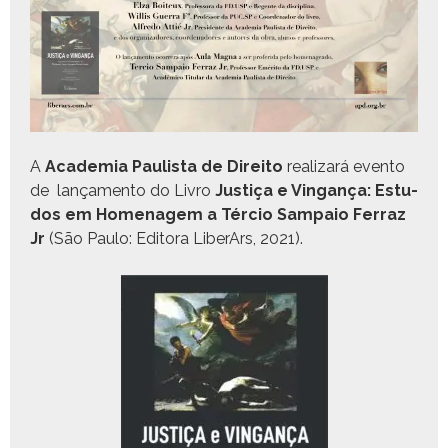
A
Acad­e­mia Paulista de Dire­ito
realizará even­to
de
lança­men­to do Livro
Justiça e Vin­gança:
Estu­
dos em Hom­e­nagem a Tér­cio Sam­paio Fer­raz
Jr
(São Paulo: Edi­to­ra Lib­er­Ars, 2021).