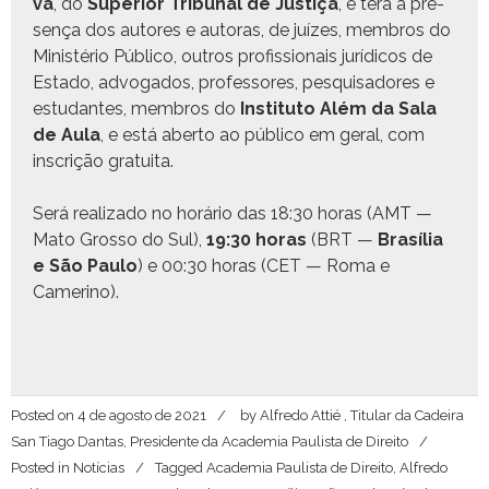
va
, do
Supe­ri­or Tri­bunal de Justiça
, e terá a pre­
sença dos autores e autoras, de juízes, mem­bros do
Min­istério Públi­co, out­ros profis­sion­ais jurídi­cos de
Esta­do, advo­ga­dos, pro­fes­sores, pesquisadores e
estu­dantes, mem­bros do
Insti­tu­to Além da Sala
de Aula
, e está aber­to ao públi­co em ger­al, com
inscrição gratuita.
Será real­iza­do no horário das 18:30 horas (AMT —
Mato Grosso do Sul),
19:30 horas
(BRT —
Brasília
e São Paulo
) e 00:30 horas (CET — Roma e
Camerino).
Posted on
4 de agosto de 2021
by
Alfredo Attié , Titular da Cadeira
San Tiago Dantas, Presidente da Academia Paulista de Direito
Posted in
Notícias
Tagged
Academia Paulista de Direito
,
Alfredo