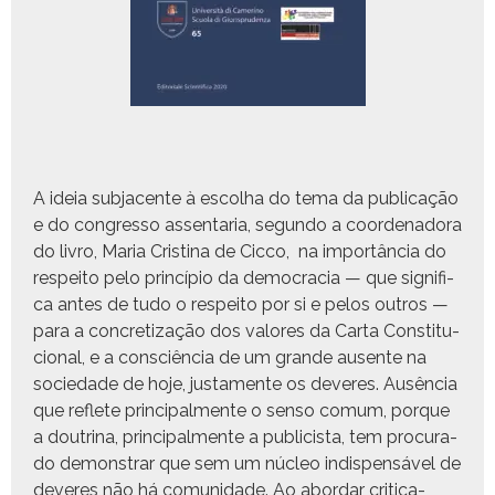
A ideia sub­ja­cente à escol­ha do tema da pub­li­cação
e do con­gres­so assen­taria, segun­do a coor­de­nado­ra
do livro, Maria Cristi­na de Cic­co, na importân­cia do
respeito pelo princí­pio da democ­ra­cia — que sig­nifi­
ca antes de tudo o respeito por si e pelos out­ros —
para a con­cretiza­ção dos val­ores da Car­ta Con­sti­tu­
cional, e a con­sciên­cia de um grande ausente na
sociedade de hoje, jus­ta­mente os deveres. Ausên­cia
que reflete prin­ci­pal­mente o sen­so comum, porque
a dout­ri­na, prin­ci­pal­mente a pub­licista, tem procu­ra­
do demon­strar que sem um núcleo indis­pen­sáv­el de
deveres não há comu­nidade. Ao abor­dar criti­ca­