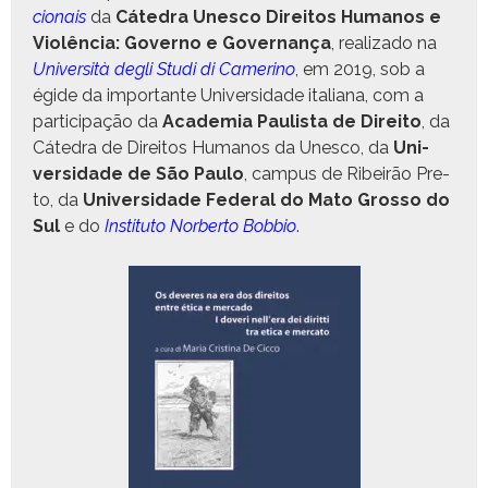
cionais
da
Cát­e­dra Unesco Dire­itos Humanos e
Vio­lên­cia: Gov­er­no e Gov­er­nança
, real­iza­do na
Uni­ver­sità degli Stu­di di Cameri­no
, em 2019, sob a
égide da impor­tante Uni­ver­si­dade ital­iana, com a
par­tic­i­pação da
Acad­e­mia Paulista de Dire­ito
, da
Cát­e­dra de Dire­itos Humanos da Unesco, da
Uni­
ver­si­dade de São Paulo
, cam­pus de Ribeirão Pre­
to, da
Uni­ver­si­dade Fed­er­al do Mato Grosso do
Sul
e do
Insti­tu­to Nor­ber­to Bob­bio
.