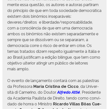
mente essa questão, os autores e autoras par­ti­ram
do princí­pio de que em toda sociedade democráti­ca
exis­tem dois binômios insep­a­ráveis:
deveres/direitos e liberdade/responsabilidade,
com a con­sciên­cia de que em uma democ­ra­cia
ambos os binômios não exis­tem sep­a­rada­mente e
sem­pre que se dis­solvem ou se sep­a­raram, a
democ­ra­cia corre o risco de entrar em crise. Os
temas trata­dos dizem respeito igual­mente à Itália e
ao Brasil jus­ti­fi­cam a edição bilíngue, que tem como
obje­ti­vo ulte­ri­or atin­gir um públi­co de leitores
mais amplo.
O even­to de lança­men­to con­tará com as palestras
da Pro­fes­so­ra
Maria Cristi­na de Cic­co
, da Uni­ver­
sità di Cameri­no, do Doutor
Alfre­do Attié
, Pres­i­dente
da Acad­e­mia Paulista de Dire­ito, ten­do como con­vi­
da­do de hon­ra o Min­istro
Ricar­do Vil­las Bôas Cue­