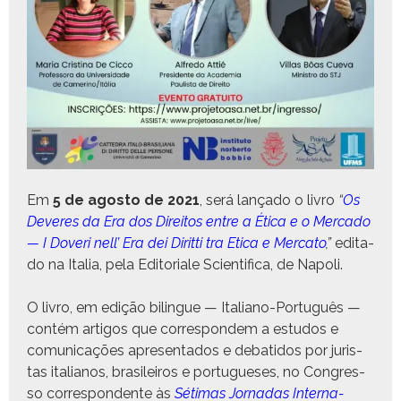
Em
5 de agos­to de 2021
, será lança­do o livro
“
Os
Deveres da Era dos Dire­itos entre a Éti­ca e o Mer­ca­do
— I Doveri nell’ Era dei Dirit­ti tra Eti­ca e Mer­ca­to
,”
edi­ta­
do na Italia, pela Edi­to­ri­ale Sci­en­tifi­ca, de Napoli.
O livro, em edição bilingue — Ital­iano-Por­tuguês —
con­tém arti­gos que cor­re­spon­dem a estu­dos e
comu­ni­cações apre­sen­ta­dos e debati­dos por juris­
tas ital­ianos, brasileiros e por­tugue­ses, no Con­gres­
so cor­re­spon­dente às
Séti­mas Jor­nadas Inter­na­