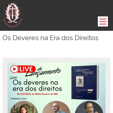
Pule
para
o
conteúdo
Os Deveres na Era dos Direitos