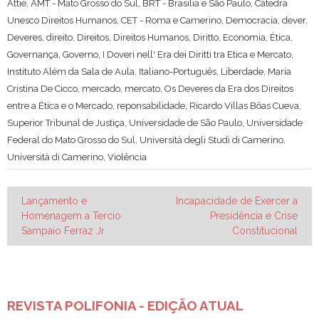
Attié
,
AMT - Mato Grosso do Sul
,
BRT - Brasília e São Paulo
,
Cátedra
Unesco Direitos Humanos
,
CET - Roma e Camerino
,
Democracia
,
dever
,
Deveres
,
direito
,
Direitos
,
Direitos Humanos
,
Diritto
,
Economia
,
Ética
,
Governança
,
Governo
,
I Doveri nell' Era dei Diritti tra Etica e Mercato
,
Instituto Além da Sala de Aula
,
Italiano-Português
,
Liberdade
,
Maria
Cristina De Cicco
,
mercado
,
mercato
,
Os Deveres da Era dos Direitos
entre a Ética e o Mercado
,
reponsabilidade
,
Ricardo Villas Bôas Cueva
,
Superior Tribunal de Justiça
,
Universidade de São Paulo
,
Universidade
Federal do Mato Grosso do Sul
,
Università degli Studi di Camerino
,
Università di Camerino
,
Violência
Navegação
Lançamento e
Incapacidade de Exercer a
Homenagem a Tercio
Presidência e Crise
de
Sampaio Ferraz Jr
Constitucional
Post
REVISTA POLIFONIA - EDIÇÃO ATUAL