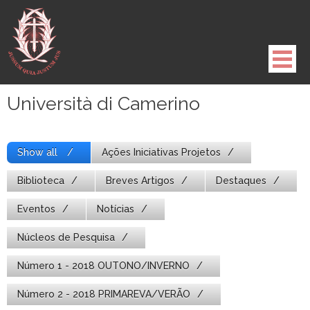
Pule
para
o
conteúdo
Università di Camerino
Show all
Ações Iniciativas Projetos
Biblioteca
Breves Artigos
Destaques
Eventos
Notícias
Núcleos de Pesquisa
Número 1 - 2018 OUTONO/INVERNO
Número 2 - 2018 PRIMAREVA/VERÃO