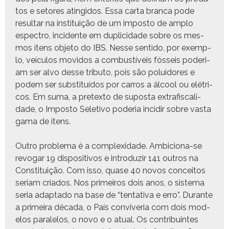
tos e setores atingi­dos. Essa car­ta bran­ca pode
resul­tar na insti­tu­ição de um impos­to de amp­lo
espec­tro, inci­dente em dupli­ci­dade sobre os mes­
mos itens obje­to do IBS. Nesse sen­ti­do, por exem­p­
lo, veícu­los movi­dos a com­bustíveis fós­seis pode­ri­
am ser alvo desse trib­u­to, pois são polu­idores e
podem ser sub­sti­tuí­dos por car­ros a álcool ou elétri­
cos. Em suma, a pre­tex­to de supos­ta extrafis­cal­i­
dade, o Impos­to Sele­ti­vo pode­ria incidir sobre vas­ta
gama de itens.
Out­ro prob­le­ma é a com­plex­i­dade. Ambi­ciona-se
revog­ar 19 dis­pos­i­tivos e intro­duzir 141 out­ros na
Con­sti­tu­ição. Com isso, quase 40 novos con­ceitos
seri­am cri­a­dos. Nos primeiros dois anos, o sis­tema
seria adap­ta­do na base de “ten­ta­ti­va e erro”. Durante
a primeira déca­da, o País con­vive­ria com dois mod­
e­los para­le­los, o novo e o atu­al. Os con­tribuintes