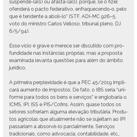
suspendê-la(s) ou afastá-la(s), porque, se o fiz­er,
ofend­erá o pacto fed­er­a­ti­vo, enfraquecendo‑o, pelo
que é ten­dente a aboli-lo” (STF, ADI-MC 926–5,
voto do min­istro Car­los Vel­loso, tri­bunal pleno, DJ
6/5/94).
Esse vício é grave e merece ser dis­cu­ti­do com pro­
fun­di­dade nas instân­cias próprias, mas a pro­pos­ta
exam­i­na­da lev­an­ta questões para além do âmbito
jurídico.
A primeira per­plex­i­dade é que a PEC 45/2019 impli­
cará aumen­to de impos­tos. De fato, o IBS seria “uni­
forme para todos os bens e serviços” e englo­baria o
ICMS, IPI, ISS e PIS/Cofins. Assim, quase todos os
setores sofre­ri­am algu­ma ele­vação trib­utária. Pro­du­
tos agrí­co­las que atual­mente não se sujeitam ao IPI
pas­sari­am a absorvê-lo par­cial­mente. Serviços
tradi­cionais, como advo­ca­cia, con­tabil­i­dade, etc.,