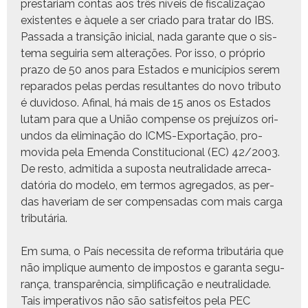
prestari­am con­tas aos três níveis de fis­cal­iza­ção
exis­tentes e àquele a ser cri­a­do para tratar do IBS.
Pas­sa­da a tran­sição ini­cial, nada garante que o sis­
tema seguiria sem alter­ações. Por isso, o próprio
pra­zo de 50 anos para Esta­dos e municí­pios serem
repara­dos pelas per­das resul­tantes do novo trib­u­to
é duvi­doso. Afi­nal, há mais de 15 anos os Esta­dos
lutam para que a União com­pense os pre­juí­zos ori­
un­dos da elim­i­nação do ICMS-Expor­tação, pro­
movi­da pela Emen­da Con­sti­tu­cional (EC) 42/2003.
De resto, admi­ti­da a supos­ta neu­tral­i­dade arreca­
datória do mod­e­lo, em ter­mos agre­ga­dos, as per­
das have­ri­am de ser com­pen­sadas com mais car­ga
tributária.
Em suma, o País neces­si­ta de refor­ma trib­utária que
não implique aumen­to de impos­tos e garan­ta segu­
rança, transparên­cia, sim­pli­fi­cação e neu­tral­i­dade.
Tais imper­a­tivos não são sat­is­feitos pela PEC