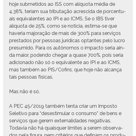
hoje sub­meti­dos ao ISS com alíquo­ta média de
4,38%, teri­am sua trib­u­tação acresci­da de por­centu­
ais equiv­a­lentes ao IPI e ao ICMS. Se o IBS tiv­er
alíquo­ta de 25%, como se noti­cia, esti­ma-se que
have­ria majo­ração de mais de 300% para serviços
presta­dos por pes­soas jurídi­cas optantes pelo lucro
pre­sum­i­do. Para os autônomos o impacto seria ain­
da maior, poden­do chegar a quase 700%, pois seria
adi­ciona­do não só o equiv­a­lente ao IPI e ao ICMS,
mas tam­bém ao PIS/Cofins, que hoje não alcança
tais pes­soas físicas.
Mas não é só.
A PEC 45/2019 tam­bém ten­ta cri­ar um Impos­to
Sele­ti­vo para “deses­tim­u­lar o con­sumo” de bens e
serviços que gerem exter­nal­i­dades neg­a­ti­vas.
Todavia não há quais­quer lim­ites a serem obser­va­
dos pela figu­ra, nem critérios que defi­nam os pro­du­