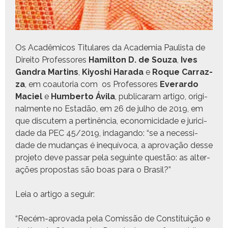
Os Acadêmi­cos Tit­u­lares da Acad­e­mia Paulista de
Dire­ito Pro­fes­sores
Hamil­ton D. de Souza
,
Ives
Gan­dra Mar­tins
,
Kiyoshi Hara­da
e
Roque Car­raz­
za
, em coau­to­ria com os Pro­fes­sores
Ever­ar­do
Maciel
e
Hum­ber­to Ávi­la
, pub­licaram arti­go, orig­i­
nal­mente no Estadão, em 26 de jul­ho de 2019, em
que dis­cutem a per­t­inên­cia, eco­nomi­ci­dade e juri­ci­
dade da PEC 45/2019, inda­gan­do: “se a neces­si­
dade de mudanças é inequívo­ca, a aprovação desse
pro­je­to deve pas­sar pela seguinte questão: as alter­
ações pro­postas são boas para o Brasil?”
Leia o arti­go a seguir:
“Recém-aprova­da pela Comis­são de Con­sti­tu­ição e