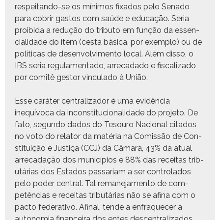
respei­tan­do-se os mín­i­mos fix­a­dos pelo Sena­do
para cobrir gas­tos com saúde e edu­cação. Seria
proibi­da a redução do trib­u­to em função da essen­
cial­i­dade do item (ces­ta bási­ca, por exem­p­lo) ou de
políti­cas de desen­volvi­men­to local. Além dis­so, o
IBS seria reg­u­la­men­ta­do, arrecada­do e fis­cal­iza­do
por comitê gestor vin­cu­la­do à União.
Esse caráter cen­tral­izador é uma evidên­cia
inequívo­ca da incon­sti­tu­cional­i­dade do pro­je­to. De
fato, segun­do dados do Tesouro Nacional cita­dos
no voto do rela­tor da matéria na Comis­são de Con­
sti­tu­ição e Justiça (CCJ) da Câmara, 43% da atu­al
arrecadação dos municí­pios e 88% das receitas trib­
utárias dos Esta­dos pas­sari­am a ser con­tro­la­dos
pelo poder cen­tral. Tal remane­ja­men­to de com­
petên­cias e receitas trib­utárias não se afi­na com o
pacto fed­er­a­ti­vo. Afi­nal, tende a enfraque­cer a
autono­mia finan­ceira dos entes descen­tral­iza­dos,