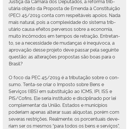
Justiça da Câmara dos Dep­uta­dos, a refor­ma trib­
utária obje­to da Pro­pos­ta de Emen­da à Con­sti­tu­ição
(PEC) 45/2019 con­ta com respeitáveis apoios. Nada
mais nat­ur­al, pois a com­plex­i­dade do sis­tema trib­
utário causa efeitos per­ver­sos sobre a econo­mia,
muito incô­mo­d­os em tem­pos de retração. Entre­tan­
to, se a neces­si­dade de mudanças é inequívo­ca, a
aprovação desse pro­je­to deve pas­sar pela seguinte
questão: as alter­ações pro­postas são boas para o
Brasil?
O foco da PEC 45/2019 é a trib­u­tação sobre o con­
sumo. Ten­ta-se cri­ar o Impos­to sobre Bens e
Serviços (IBS) em sub­sti­tu­ição ao ICMS, IPI, ISS e
PIS/Cofins. Ele seria insti­tuí­do e dis­ci­plina­do por lei
com­ple­men­tar da União. Esta­dos e municí­pios
pode­ri­am ape­nas alter­ar suas alíquo­tas, porém com
sev­eras restrições. Real­mente, os por­centu­ais dev­e­
ri­am ser os mes­mos “para todos os bens e serviços”,