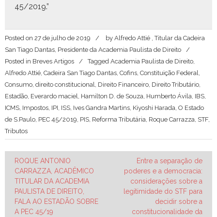
45/2019.”
Posted on
27 de julho de 2019
by
Alfredo Attié , Titular da Cadeira
San Tiago Dantas, Presidente da Academia Paulista de Direito
Posted in
Breves Artigos
Tagged
Academia Paulista de Direito
,
Alfredo Attié
,
Cadeira San Tiago Dantas
,
Cofins
,
Constituição Federal
,
Consumo
,
direito constitucional
,
Direito Financeiro
,
Direito Tributário
,
Estadão
,
Everardo maciel
,
Hamilton D. de Souza
,
Humberto Ávila
,
IBS
,
ICMS
,
Impostos
,
IPI
,
ISS
,
Ives Gandra Martins
,
Kiyoshi Harada
,
O Estado
de S.Paulo
,
PEC 45/2019
,
PIS
,
Reforma Tributária
,
Roque Carrazza
,
STF
,
Tributos
Navegação
ROQUE ANTONIO
Entre a separação de
CARRAZZA, ACADÊMICO
poderes e a democracia:
de
TITULAR DA ACADEMIA
considerações sobre a
Post
PAULISTA DE DIREITO,
legitimidade do STF para
FALA AO ESTADÃO SOBRE
decidir sobre a
A PEC 45/19
constitucionalidade da