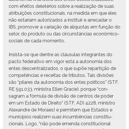
com efeitos deletérios sobre a real­iza­ção de suas
atribuições con­sti­tu­cionais, na medi­da em que eles
não estari­am autor­iza­dos a insti­tuir e arrecadar o
IBS, pro­mover a vari­ação de alíquo­tas em função do
setor, do pro­du­to ou das cir­cun­stân­cias econômi­co-
soci­ais de cada momento.
Insista-se que den­tre as cláusu­las inte­grantes do
pacto fed­er­a­ti­vo em vig­or está a autono­mia dos
entes descen­tral­iza­dos, o que supõe repar­tição de
com­petên­cias e receitas de trib­u­tos. Tais divisões
são “pilares da autono­mia dos entes políti­cos” (STF,
RE 591.033, min­is­tra Ellen Gra­cie), porque “con­
sagram a fór­mu­la de divisão de cen­tros de poder
em um Esta­do de Dire­ito” (STF, ADI 4228, min­istro
Alexan­dre de Moraes) e per­mitem que Esta­dos e
municí­pios real­izem suas incum­bên­cias con­sti­tu­
cionais. Logo, “não pode emen­da con­sti­tu­cional