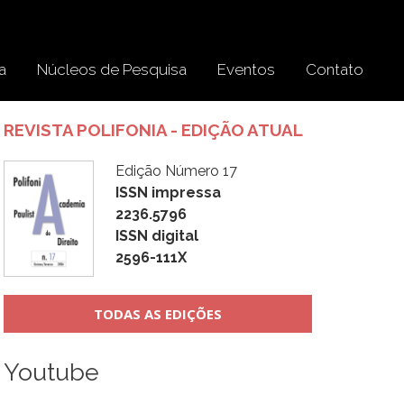
a
Núcleos de Pesquisa
Eventos
Contato
REVISTA POLIFONIA - EDIÇÃO ATUAL
Edição Número 17
ISSN impressa
2236.5796
ISSN digital
2596-111X
TODAS AS EDIÇÕES
Youtube