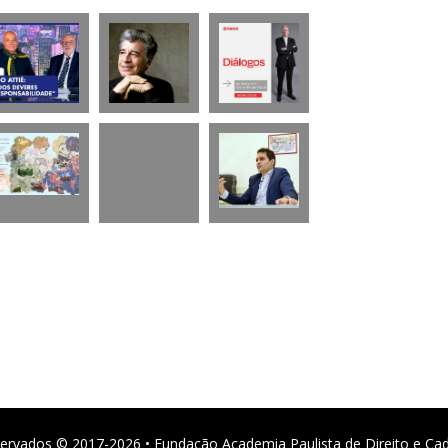
ervados © 2017-2026 • Fundação Academia Paulista de Direito e Ca