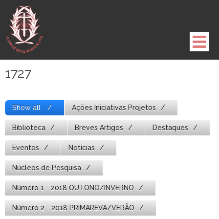
Pule
para
o
conteúdo
1727
Show all
Ações Iniciativas Projetos
Biblioteca
Breves Artigos
Destaques
Eventos
Notícias
Núcleos de Pesquisa
Número 1 - 2018 OUTONO/INVERNO
Número 2 - 2018 PRIMAREVA/VERÃO