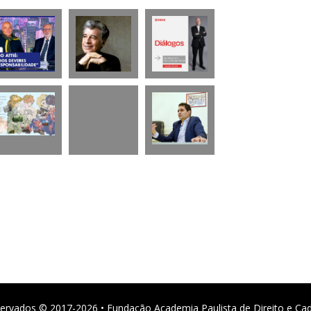
ervados © 2017-2026 • Fundação Academia Paulista de Direito e Ca