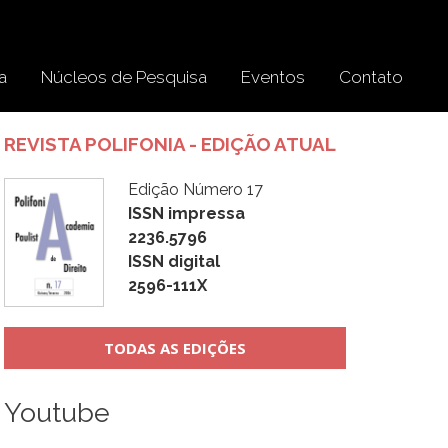
a
Núcleos de Pesquisa
Eventos
Contato
REVISTA POLIFONIA - EDIÇÃO ATUAL
Edição Número 17
ISSN impressa
2236.5796
ISSN digital
2596-111X
TODAS AS EDIÇÕES
Youtube