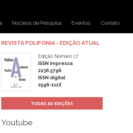
a
Núcleos de Pesquisa
Eventos
Contato
REVISTA POLIFONIA - EDIÇÃO ATUAL
Edição Número 17
ISSN impressa
2236.5796
ISSN digital
2596-111X
TODAS AS EDIÇÕES
Youtube