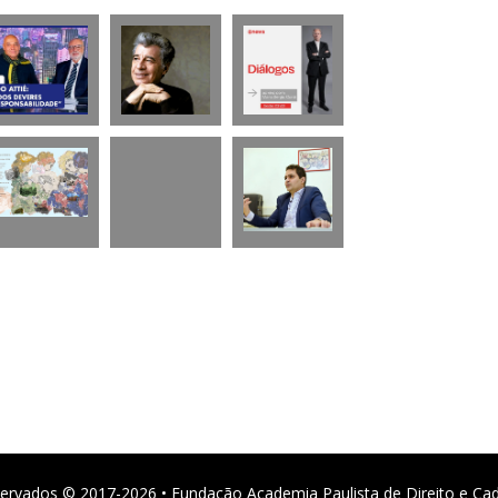
ervados © 2017-2026 • Fundação Academia Paulista de Direito e Ca