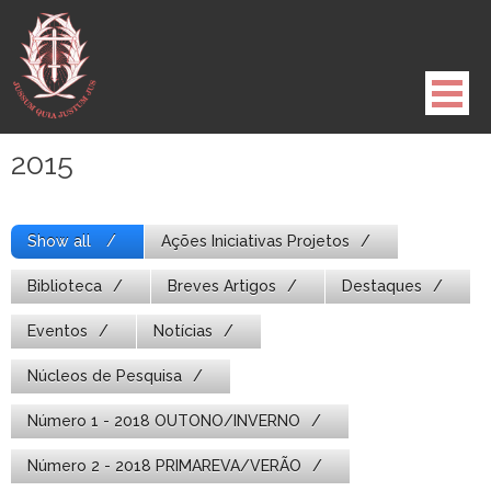
Pule
para
o
conteúdo
2015
Show all
Ações Iniciativas Projetos
Biblioteca
Breves Artigos
Destaques
Eventos
Notícias
Núcleos de Pesquisa
Número 1 - 2018 OUTONO/INVERNO
Número 2 - 2018 PRIMAREVA/VERÃO