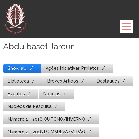
Pule
para
o
conteúdo
Abdulbaset Jarour
Show all
Ações Iniciativas Projetos
Biblioteca
Breves Artigos
Destaques
Eventos
Notícias
Núcleos de Pesquisa
Número 1 - 2018 OUTONO/INVERNO
Número 2 - 2018 PRIMAREVA/VERÃO