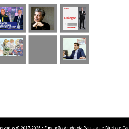
ervados © 2017-2026 • Fundação Academia Paulista de Direito e Ca