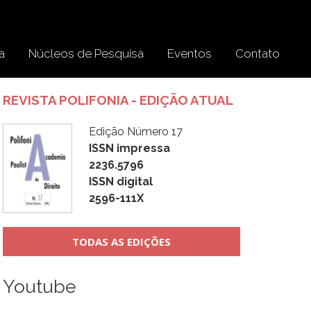
a
Núcleos de Pesquisa
Eventos
Contato
REVISTA POLIFONIA - EDIÇÃO ATUAL
Edição Número 17
ISSN impressa
2236.5796
ISSN digital
2596-111X
TODAS AS EDIÇÕES
Youtube