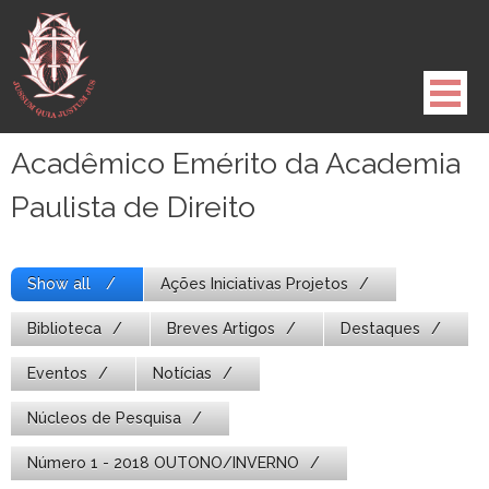
Pule
para
o
conteúdo
Acadêmico Emérito da Academia
Paulista de Direito
Show all
Ações Iniciativas Projetos
Biblioteca
Breves Artigos
Destaques
Eventos
Notícias
Núcleos de Pesquisa
Número 1 - 2018 OUTONO/INVERNO