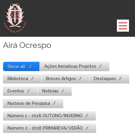
Pule
para
o
conteúdo
Airá Ocrespo
Show all
Ações Iniciativas Projetos
Biblioteca
Breves Artigos
Destaques
Eventos
Notícias
Núcleos de Pesquisa
Número 1 - 2018 OUTONO/INVERNO
Número 2 - 2018 PRIMAREVA/VERÃO