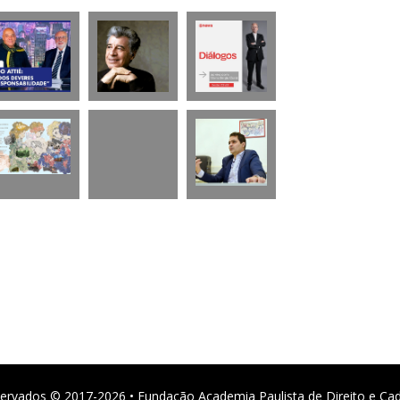
ervados © 2017-2026 • Fundação Academia Paulista de Direito e Ca