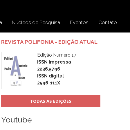
a
Núcleos de Pesquisa
Eventos
Contato
REVISTA POLIFONIA - EDIÇÃO ATUAL
Edição Número 17
ISSN impressa
2236.5796
ISSN digital
2596-111X
TODAS AS EDIÇÕES
Youtube