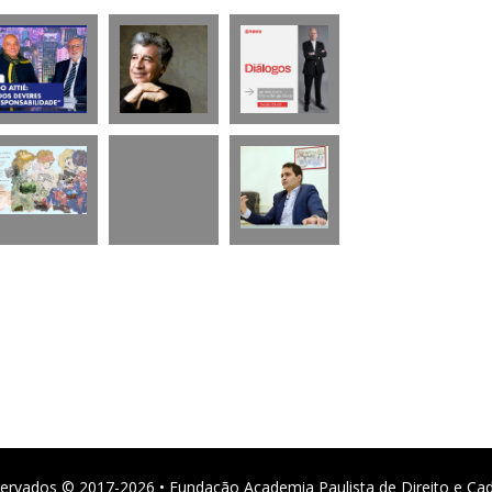
ervados © 2017-2026 • Fundação Academia Paulista de Direito e Ca