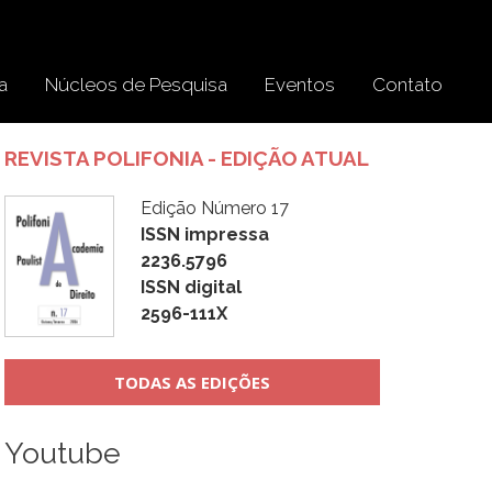
a
Núcleos de Pesquisa
Eventos
Contato
REVISTA POLIFONIA - EDIÇÃO ATUAL
Edição Número 17
ISSN impressa
2236.5796
ISSN digital
2596-111X
TODAS AS EDIÇÕES
Youtube