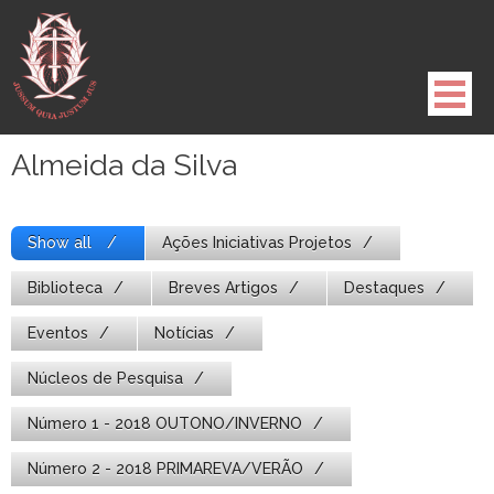
Pule
para
o
conteúdo
Almeida da Silva
Show all
Ações Iniciativas Projetos
Biblioteca
Breves Artigos
Destaques
Eventos
Notícias
Núcleos de Pesquisa
Número 1 - 2018 OUTONO/INVERNO
Número 2 - 2018 PRIMAREVA/VERÃO