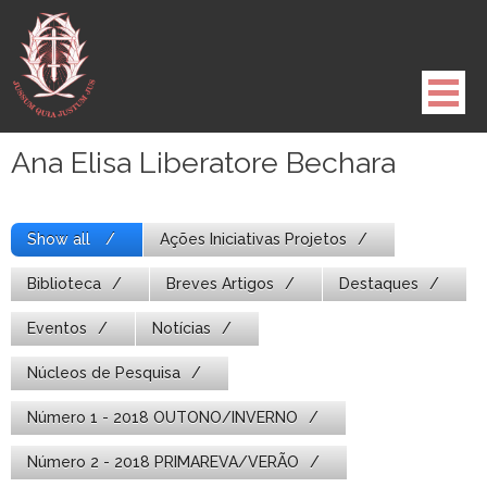
Pule
para
o
conteúdo
Ana Elisa Liberatore Bechara
Show all
Ações Iniciativas Projetos
Biblioteca
Breves Artigos
Destaques
Eventos
Notícias
Núcleos de Pesquisa
Número 1 - 2018 OUTONO/INVERNO
Número 2 - 2018 PRIMAREVA/VERÃO