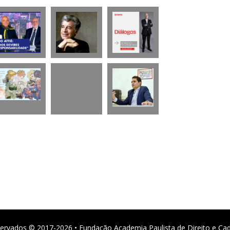
ervados © 2017-2026 • Fundação Academia Paulista de Direito e Ca