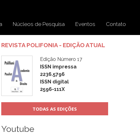
a
Núcleos de Pesquisa
Eventos
Contato
REVISTA POLIFONIA - EDIÇÃO ATUAL
Edição Número 17
ISSN impressa
2236.5796
ISSN digital
2596-111X
TODAS AS EDIÇÕES
Youtube