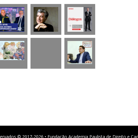
ervados © 2017-2026 • Fundação Academia Paulista de Direito e Ca