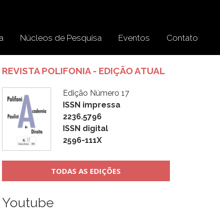
a
Núcleos de Pesquisa
Eventos
Contato
REVISTA POLIFONIA - EDIÇÃO ATUAL
Edição Número 17
ISSN impressa
2236.5796
ISSN digital
2596-111X
TODAS AS EDIÇÕES
Youtube