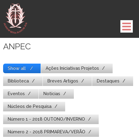
Pule
para
o
conteúdo
ANPEC
Show all
Ações Iniciativas Projetos
Biblioteca
Breves Artigos
Destaques
Eventos
Notícias
Núcleos de Pesquisa
Número 1 - 2018 OUTONO/INVERNO
Número 2 - 2018 PRIMAREVA/VERÃO