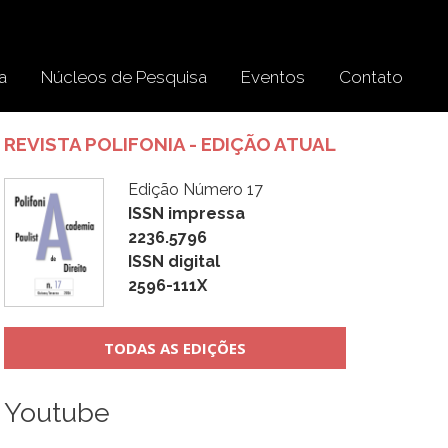
a
Núcleos de Pesquisa
Eventos
Contato
REVISTA POLIFONIA - EDIÇÃO ATUAL
Edição Número 17
ISSN impressa
2236.5796
ISSN digital
2596-111X
TODAS AS EDIÇÕES
Youtube