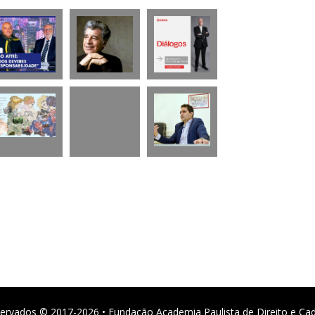
ervados © 2017-2026 • Fundação Academia Paulista de Direito e Ca