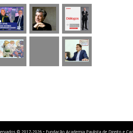
ervados © 2017-2026 • Fundação Academia Paulista de Direito e Ca