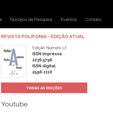
a
Núcleos de Pesquisa
Eventos
Contato
REVISTA POLIFONIA - EDIÇÃO ATUAL
Edição Número 17
ISSN impressa
2236.5796
ISSN digital
2596-111X
TODAS AS EDIÇÕES
Youtube