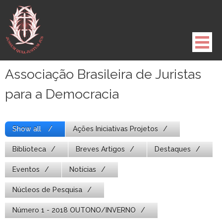
Pule
para
o
conteúdo
Associação Brasileira de Juristas
para a Democracia
Show all
Ações Iniciativas Projetos
Biblioteca
Breves Artigos
Destaques
Eventos
Notícias
Núcleos de Pesquisa
Número 1 - 2018 OUTONO/INVERNO