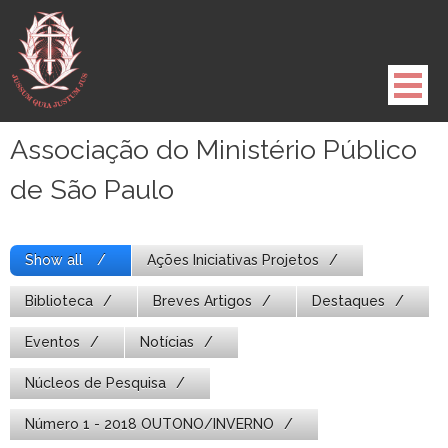
Pule
para
o
conteúdo
Associação do Ministério Público
de São Paulo
Show all
Ações Iniciativas Projetos
Biblioteca
Breves Artigos
Destaques
Eventos
Notícias
Núcleos de Pesquisa
Número 1 - 2018 OUTONO/INVERNO