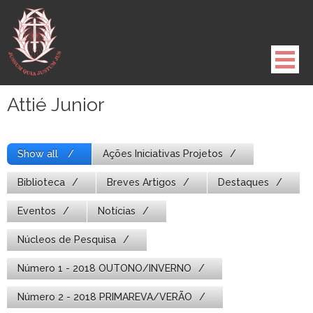
Pule
para
o
conteúdo
Attié Junior
Show all
Ações Iniciativas Projetos
Biblioteca
Breves Artigos
Destaques
Eventos
Notícias
Núcleos de Pesquisa
Número 1 - 2018 OUTONO/INVERNO
Número 2 - 2018 PRIMAREVA/VERÃO