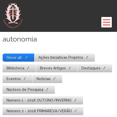
Pule
para
o
conteúdo
autonomia
Show all
Ações Iniciativas Projetos
Biblioteca
Breves Artigos
Destaques
Eventos
Notícias
Núcleos de Pesquisa
Número 1 - 2018 OUTONO/INVERNO
Número 2 - 2018 PRIMAREVA/VERÃO