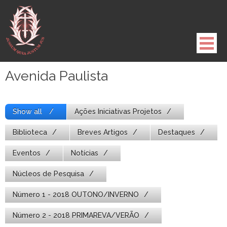
Pule
para
o
conteúdo
Avenida Paulista
Show all
Ações Iniciativas Projetos
Biblioteca
Breves Artigos
Destaques
Eventos
Notícias
Núcleos de Pesquisa
Número 1 - 2018 OUTONO/INVERNO
Número 2 - 2018 PRIMAREVA/VERÃO