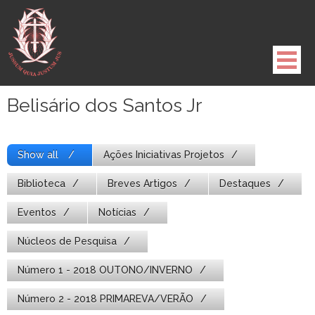
Pule
para
o
conteúdo
Belisário dos Santos Jr
Show all
Ações Iniciativas Projetos
Biblioteca
Breves Artigos
Destaques
Eventos
Notícias
Núcleos de Pesquisa
Número 1 - 2018 OUTONO/INVERNO
Número 2 - 2018 PRIMAREVA/VERÃO