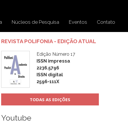
a
Núcleos de Pesquisa
Eventos
Contato
REVISTA POLIFONIA - EDIÇÃO ATUAL
Edição Número 17
ISSN impressa
2236.5796
ISSN digital
2596-111X
TODAS AS EDIÇÕES
Youtube