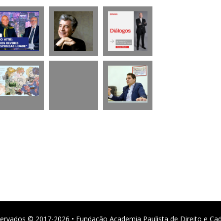
ervados © 2017-2026 • Fundação Academia Paulista de Direito e Ca