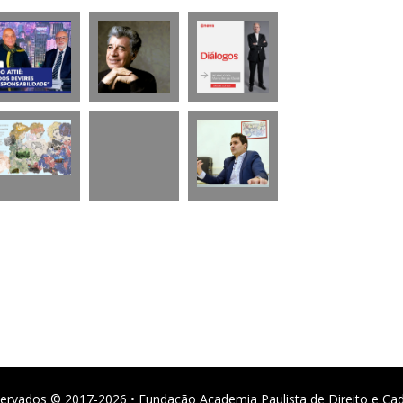
ervados © 2017-2026 • Fundação Academia Paulista de Direito e Ca