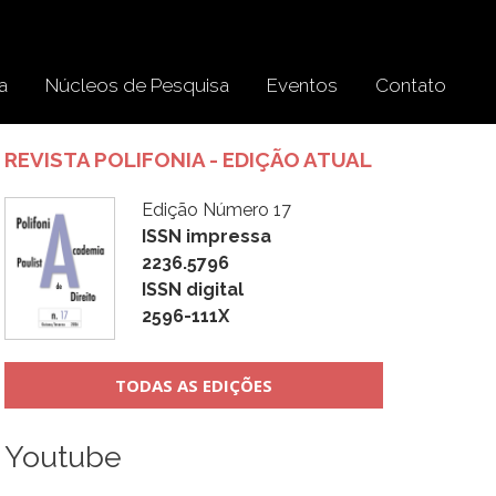
a
Núcleos de Pesquisa
Eventos
Contato
REVISTA POLIFONIA - EDIÇÃO ATUAL
Edição Número 17
ISSN impressa
2236.5796
ISSN digital
2596-111X
TODAS AS EDIÇÕES
Youtube