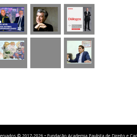
ervados © 2017-2026 • Fundação Academia Paulista de Direito e Ca