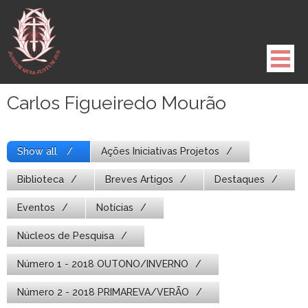
Pule
para
o
conteúdo
Carlos Figueiredo Mourão
Show all
Ações Iniciativas Projetos
Biblioteca
Breves Artigos
Destaques
Eventos
Notícias
Núcleos de Pesquisa
Número 1 - 2018 OUTONO/INVERNO
Número 2 - 2018 PRIMAREVA/VERÃO