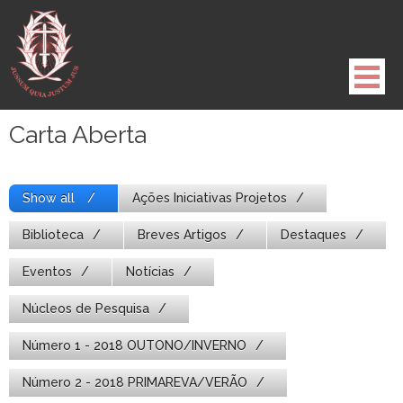
Pule
para
o
conteúdo
Carta Aberta
Show all
Ações Iniciativas Projetos
Biblioteca
Breves Artigos
Destaques
Eventos
Notícias
Núcleos de Pesquisa
Número 1 - 2018 OUTONO/INVERNO
Número 2 - 2018 PRIMAREVA/VERÃO