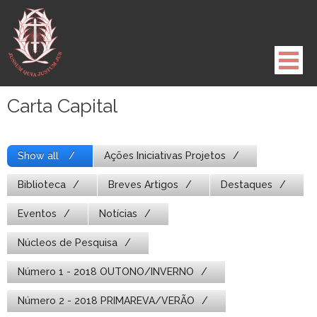
Pule
para
o
conteúdo
Carta Capital
Show all
Ações Iniciativas Projetos
Biblioteca
Breves Artigos
Destaques
Eventos
Notícias
Núcleos de Pesquisa
Número 1 - 2018 OUTONO/INVERNO
Número 2 - 2018 PRIMAREVA/VERÃO