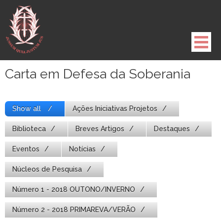
Pule
para
o
conteúdo
Carta em Defesa da Soberania
Show all
Ações Iniciativas Projetos
Biblioteca
Breves Artigos
Destaques
Eventos
Notícias
Núcleos de Pesquisa
Número 1 - 2018 OUTONO/INVERNO
Número 2 - 2018 PRIMAREVA/VERÃO