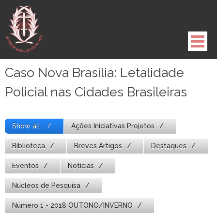
Pule
para
o
conteúdo
Caso Nova Brasília: Letalidade
Policial nas Cidades Brasileiras
Show all
Ações Iniciativas Projetos
Biblioteca
Breves Artigos
Destaques
Eventos
Notícias
Núcleos de Pesquisa
Número 1 - 2018 OUTONO/INVERNO