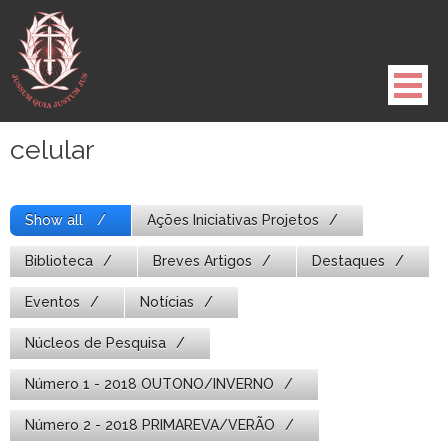
Pule
para
o
conteúdo
celular
Show all
Ações Iniciativas Projetos
Biblioteca
Breves Artigos
Destaques
Eventos
Notícias
Núcleos de Pesquisa
Número 1 - 2018 OUTONO/INVERNO
Número 2 - 2018 PRIMAREVA/VERÃO